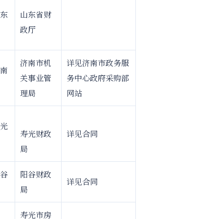
东
山东省财
政厅
济南市机
详见济南市政务服
南
关事业管
务中心政府采购部
理局
网站
光
寿光财政
详见合同
局
谷
阳谷财政
详见合同
局
寿光市房