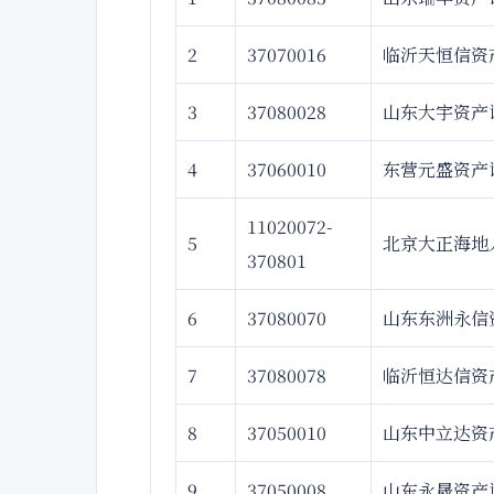
2
37070016
临沂天恒信资
3
37080028
山东大宇资产
4
37060010
东营元盛资产
11020072-
5
北京大正海地
370801
6
37080070
山东东洲永信
7
37080078
临沂恒达信资
8
37050010
山东中立达资
9
37050008
山东永晟资产