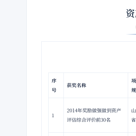
资
序
项
获奖名称
号
规
2014年奖励做强做到资产
山
1
评估综合评价前30名
省