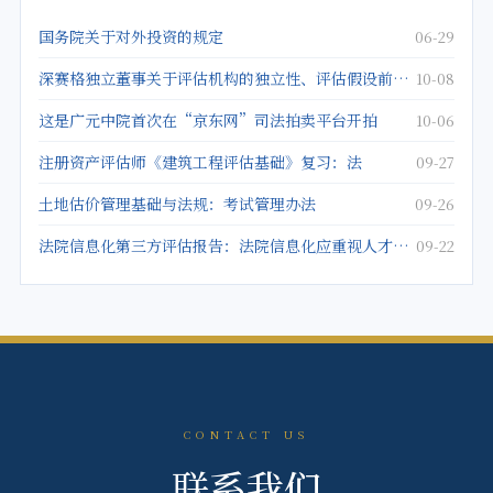
国务院关于对外投资的规定
06-29
深赛格独立董事关于评估机构的独立性、评估假设前提的合理性、评估方法与评估目的的相关性及评估定价的公允
10-08
这是广元中院首次在“京东网”司法拍卖平台开拍
10-06
注册资产评估师《建筑工程评估基础》复习：法
09-27
土地估价管理基础与法规：考试管理办法
09-26
法院信息化第三方评估报告：法院信息化应重视人才建设
09-22
CONTACT US
联系我们