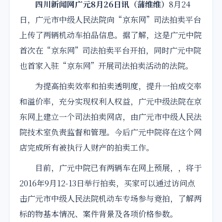
四川新闻网
广元
8月26日讯（蒲维维）
8月24
日，
广元
市中级人民法院向“京东网”
司法
拍卖
平台
上传了两辆机动车拍品信息。据了解，这是广元
中院
首次
在“京东网”
司法
拍卖
平台
开拍
，同时广元
中院
也首家入驻“京东网”开展司法拍卖活动的法院。
为提高拍卖效率和拍卖透明度，提升一拍成交率
和溢价率，充分实现权利人权益，广元中级法院在京
东网上建立一个司法拍卖网店，由广元市中级人民法
院技术室负责监督和管理。今后广元中院将在这个网
店完成所有被执行人财产的拍卖工作。
目前，广元中院已有两辆车在网上预展，，将于
2016年9月12-13日举行拍卖，买家可以通过访问点
击广元市中级人民法院机动车专场参与竞拍，了解两
标的物基本情况、案件背景及各项价格参数。