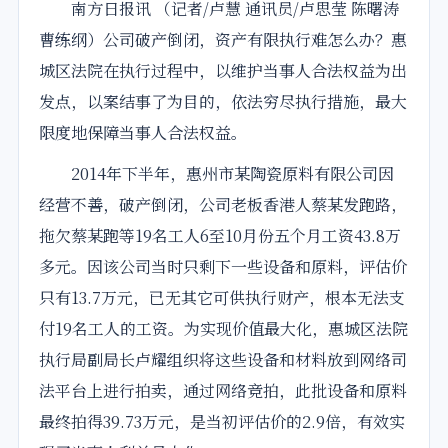
南方日报讯 （记者/卢慧 通讯员/卢思莹 陈曙涛
曹练纲）公司破产倒闭，资产有限执行难怎么办？惠
城区
法院
在执行过程中，以维护当事人合法权益为出
发点，以案结事了为目的，依法穷尽执行措施，最大
限度地保障当事人合法权益。
2014年下半年，惠州市某陶瓷原料有限公司因
经营不善，破产倒闭，公司老板香港人蔡某发跑路，
拖欠蔡某跑等19名工人6至10月份五个月工资43.8万
多元。因该公司当时只剩下一些设备和原料，评估价
只有13.7万元，已无其它可供执行财产，根本无法支
付19名工人的工资。为实现价值最大化，惠城区
法院
执行局副局长卢耀
组织
将这些设备和材料放到
网络
司
法平台上进行
拍卖
，通过
网络
竞拍，此批设备和原料
最终拍得39.73万元，是当初评估价的2.9倍，有效实