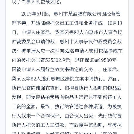
现了当事人利益最大化。
2015年5月起，惠州市某酒吧有限公司因经营管
理不善，开始陆续拖欠员工工资和业务提成。10月13
日，申请人庄某浩、梨某云等82人向惠州市人事争议
仲裁委员会申请仲裁，惠州市人事争议仲裁委员会裁
决：被申请人应一次性向82名申请人支付包括提成在
内的被拖欠工资525302.9元，退还保证金19500元。
因被申请人未履行生效文书确定的义务，，庄某浩、
梨某云等82人遂到惠城区法院立案申请执行。然而，
执行法官陈伟强在查封、扣押被执行人酒吧内物品后
发现，即使评估
拍卖
所有物品也远远达不到偿还工人
工资的金额。最终，执行法官通过多种渠道，为被执
行人找来一个合作伙伴，由合伙人出资，先行垫付被
执行人拖欠的工人工资款，而后接手该酒吧，与被执