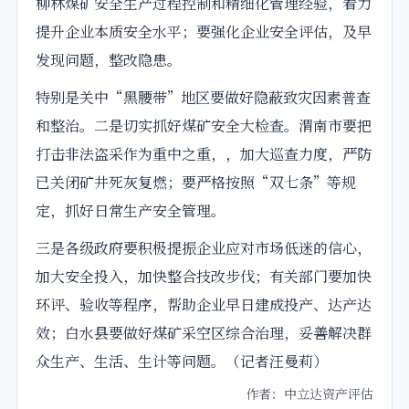
柳林煤矿安全生产过程控制和精细化管理经验，着力
提升
企业
本质安全水平；要
强化
企业
安全评估，及早
发现问题，整改隐患。
特别是关中“黑腰带”地区要做好隐蔽致灾因素普查
和整治。二是切实抓好煤矿安全大检查。渭南市要把
打击非法盗采作为重中之重，，加大巡查力度，严防
已关闭矿井死灰复燃；要严格按照“双七条”等规
定，抓好日常生产安全管理。
三是各级政府要积极提振企业应对市场低迷的信心，
加大安全投入，加快整合技改步伐；有关部门要加快
环评、验收等程序，帮助企业早日建成投产、达产达
效；白水县要做好煤矿采空区综合治理，妥善解决群
众生产、生活、生计等问题。（记者汪曼莉）
作者：中立达资产评估