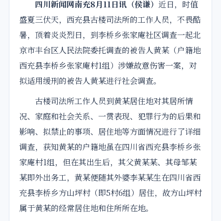
四川新闻网南充8月11日讯（侯谦）
近日，时值
盛夏三伏天，西充县古楼司法所的工作人员，不畏酷
暑，顶着炎炎烈日，到李桥乡张家庵社区调查一起北
京市丰台区人民
法院
委托调查的被告人黄某（户籍地
西充县李桥乡张家庵村1组）涉嫌故意伤害一案，对
拟适用缓刑的被告人黄某进行社会调查。
古楼司法所工作人员到黄某居住地对其居所情
况、家庭和社会关系、一贯表现、犯罪行为的后果和
影响、拟禁止的事项、居住地等方面情况进行了详细
调查，获知黄某的户籍地虽在四川省西充县李桥乡张
家庵村1组，但在其出生后，其父黄某某、其母邹某
某即外出务工，黄某便随其外婆李某某生在四川省西
充县李桥乡方山坪村（即5村6组）居住，故方山坪村
属于黄某的经常居住地和住所所在地。