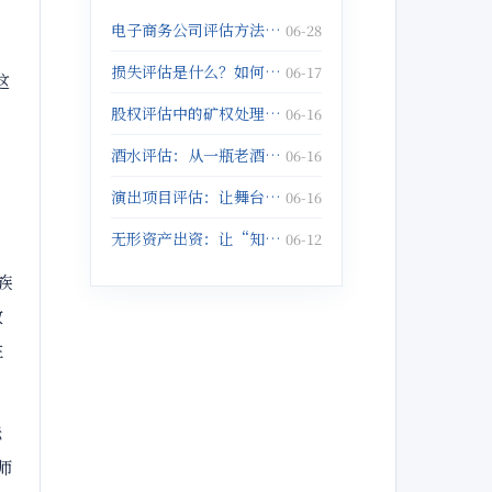
电子商务公司评估方法：核心指标与实务操作
06-28
损失评估是什么？如何科学定损？
06-17
这
股权评估中的矿权处理：专业解读与实务指南
06-16
酒水评估：从一瓶老酒到一仓库存，价值如何精准判定？
06-16
演出项目评估：让舞台艺术的价值“看得见”
06-16
无形资产出资：让“知识”变成“资本”
06-12
族
效
性
标
师