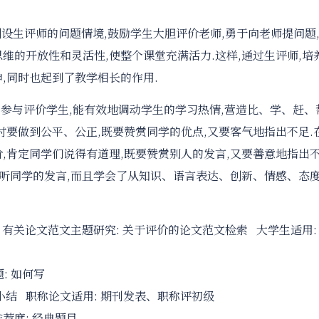
创设生评师的问题情境,鼓励学生大胆评价老师,勇于向老师提问题
维的开放性和灵活性,使整个课堂充满活力.这样,通过生评师,培
,同时也起到了教学相长的作用.
生参与评价学生,能有效地调动学生的学习热情,营造比、学、赶、
时要做到公平、公正,既要赞赏同学的优点,又要客气地指出不足.
,肯定同学们说得有道理,既要赞赏别人的发言,又要善意地指出
倾听同学的发言,而且学会了从知识、语言表达、创新、情感、态
 有关论文范文主题研究:
关于评价的论文范文检索
大学生适用:
:
如何写
小结
职称论文适用:
期刊发表、职称评初级
荐度:
经典题目