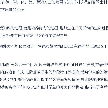
们在德、智、体、美、劳诸方面的发展与进步?对这些能否做出科
学质量的高低.
传授知识的过程,更是培养能力的过程,是师生在共同活动的生命过
们应将教学评价贯穿于整个教学过程之中.
识的能力不能仅局限于一堂课的教学情况,应当在课外得以适当延伸
时间划分为若干个阶段,展开阶段考核评价,通过设计表格,在表格
能在内容和形式上,除反映学生的阶段特征外,还能反映学生的连续
又能记录学生整个受教育过程中的各方面发展情况,最大限度地发挥
活动的各个环节中去.它不但对学生的努力作出肯定,也指出了今后