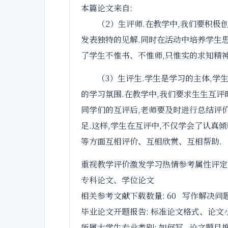
本篇论文来自:
（2）生评师.在教学中,我们要积极
发表独特的见解.同时在活动中培养学生思
了学生不惟书、不惟师,只惟实的求知精神
（3）生评生.学生是学习的主体,学
的学习氛围.在教学中,我们要求生生互评
同学们的互评后,老师要及时进行总结评价
足.这样,学生在互评中,不仅学会了认真
等方面互相评价、互相欣赏、互相帮助.
重视教学评价激发学习热情参考属性评定
专科论文、学位论文
相关参考文献下载数量:
60
写作解决问题
毕业论文开题报告:
标准论文格式、论文
所属大学生专业类别:
如何写
论文题目推