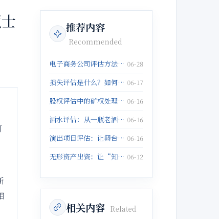
硕士
推荐内容
Recommended
电子商务公司评估方法：核心指标与实务操作
06-28
损失评估是什么？如何科学定损？
06-17
股权评估中的矿权处理：专业解读与实务指南
06-16
酒水评估：从一瓶老酒到一仓库存，价值如何精准判定？
06-16
可
演出项目评估：让舞台艺术的价值“看得见”
06-16
无形资产出资：让“知识”变成“资本”
06-12
断
相
相关内容
Related