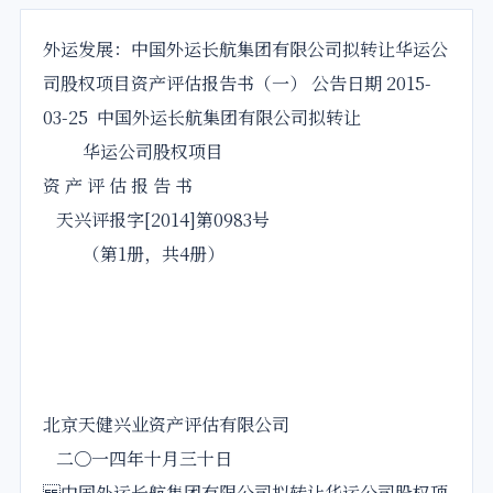
外运
发展
：
中国
外运
长航
集团
有限
公司
拟
转让
华运
公
司
股
权项目资产评估报告书（一） 公告日期 2015-
03-25
中国
外运
长航
集团
有限公司
拟
转让
华运公司
股
权项目
资 产 评 估 报 告 书
天兴评报字[2014]第0983号
（第1册，共4册）
北京天健兴业资产评估有限公司
二〇一四年十月三十日
中国外运长航集团有限公司拟转让华运公司股权项