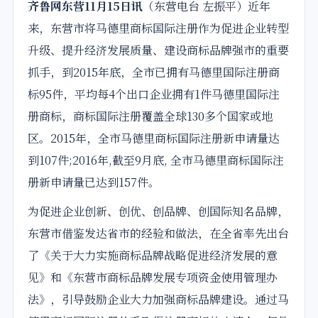
齐鲁网
东营
11月15日讯
（
东营
电台 左振平）近年
来，东营市将马德里
商标
国际
注册
作为促进企业转型
升级、提升经济发展质
量
、建设
商标
品牌强市的重要
抓手，到2015年底，全市已拥有马德里
国际
注册
商
标95件，平均每4个出口企业拥有1件马德里国际注
册商标，商标国际注册覆盖全球130多个国家或地
区。2015年，全市马德里商标国际注册新
申请
量
达
到107件;2016年,
截至
9
月底
, 全市马德里商标国际注
册新
申请
量已达到157件。
为促进企业创新、创优、创品牌、创国际知名品牌，
东营市借鉴发达省市的经验和做法，在全省率先出台
了《关于大力实施商标品牌战略促进经济发展的意
见》和《东营市商标品牌发展专项资金使用管理办
法》，引导鼓励企业大力加强商标品牌建设。通过马