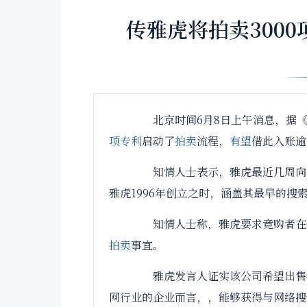
传雅虎将拍卖300
北京时间6月8日上午消息，据《
项专利
启动了
拍卖
流程，
有望
借此入账逾
知情人士表示，雅虎最近几周向多
雅虎1996年创立之时，涵盖其最早的搜
知情人士称，雅虎要求竞购者在6
拍卖
事宜。
雅虎发言人证实该公司希望出售
网行业的企业而言，，能够获得与网络搜