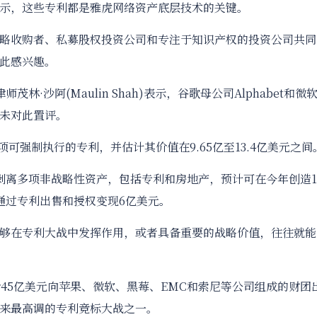
示，这些专利都是雅虎网络资产底层技术的关键。
收购者、私募股权投资公司和专注于知识产权的投资公司共同
此感兴趣。
茂林·沙阿(Maulin Shah)表示，谷歌母公司Alphabet和微
司均未对此置评。
可强制执行的专利，并估计其价值在9.65亿至13.4亿美元之间
离多项非战略性资产，包括专利和房地产，预计可在今年创造1
通过专利出售和授权变现6亿美元。
在专利大战中发挥作用，或者具备重要的战略价值，往往就能
45亿美元向苹果、微软、黑莓、EMC和索尼等公司组成的财团
来最高调的专利竞标大战之一。