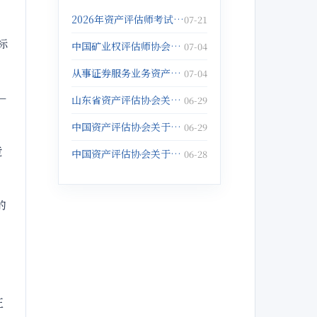
2026年资产评估师考试报名倒计时5天！抓紧报名啦！
07-21
标
中国矿业权评估师协会关于发布《固体矿产矿业权出让底价评估应用指南》的公告
07-04
从事证券服务业务资产评估机构注销备案名单(2026年5月25日)
07-04
—
山东省资产评估协会关于征集数据资产评估与管理典型案例的通知
06-29
中国资产评估协会关于举办以财务报告为目的评估培训班的通知
06-29
竞
中国资产评估协会关于举办企业破产重整与涉执财产评估培训班的通知
06-28
的
正