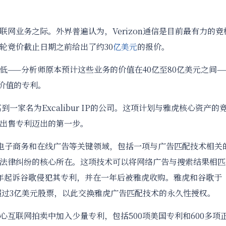
业务之际。外界普遍认为，Verizon通信是目前最有力的竞
轮竞价截止日期之前给出了约30
亿美元
的报价。
—分析师原本预计这些业务的价值在40亿至80亿美元之间—
有价值的专利。
家名为Excalibur IP的公司。这项计划与雅虎核心资产的
出售专利迈出的第一步。
索、电子商务和在线广告等关键领域，包括一项与广告匹配技术相关
法律纠纷的核心所在。这项技术可以将网络广告与搜索结果相匹
002年起诉谷歌侵犯其专利，并在一年后被雅虎收购。雅虎和谷歌于
供超过3亿美元股票，以此交换雅虎广告匹配技术的永久性授权。
联网拍卖中加入少量专利，包括500项美国专利和600多项