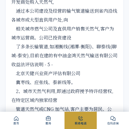
开发商处购入天然气,
通过本公司建设及经营的输气管道输送到省内沿线
各城市或大型直供用户处,向
相关城市燃气公司及直供用户销售天然气,客户为
城市运营商。公司已投资建设
了多条长输管道,如湘衡线(湘潭-衡阳)、聊泰线(聊
城-泰安),目前在建的有中油金鸿天然气输送有限公司
收益法评估说明 - 5 -
北京天健兴业资产评估有限公司
冀枣线、应张线、泰新线等。
2、城市天然气利用,即通过政府授予特许经营权,
在特定区域内独家经营
管道天然气或CNG 加气站,客户主要为居民、公
福、工业用户、商业用户。目
首页
服务
联系电话
在线咨询
前公司已取得国内多个市、县的城市燃气特许经营