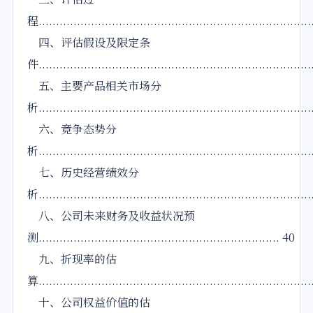
程..............................................................................
四、评估假设及限定条
件.............................................................................
五、主要产品相关市场分
析.............................................................................
六、竞争态势分
析..............................................................................
七、历史经营绩效分
析.............................................................................
八、公司未来财务及收益状况预
测..................................................................... 40
九、折现率的估
算.............................................................................
十、公司权益价值的估