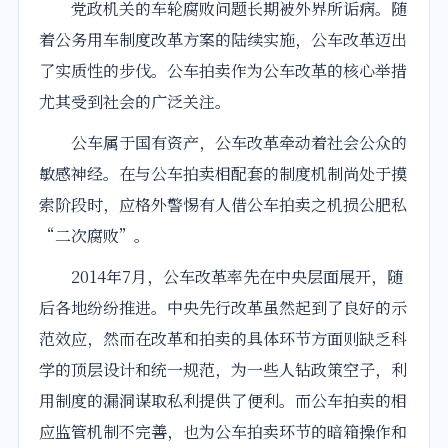
党政机关的车轮腐败问题长期被外界所诟病。随
着公务用车制度改革方案的陆续实施，
公车
改革迈出
了实质性的步伐。
公车
拍卖
作为公车改革的核心举措
尤其受到社会的广泛关注。
公车属于国有资产，公车改革牵动着社会公众的
敏感神经。在与公车
拍卖
相配套的制度机制尚处于摸
索阶段时，应格外
警惕
有人借公车拍卖之机损公肥私
“二次腐败”。
2014年7月，公车改革率先在中央层面展开，随
后各地纷纷推进。中央先行改革虽然起到了良好的示
范效应，然而在改革和拍卖的具体环节方面则缺乏科
学的顶层设计和统一规范，为一些人钻政策空子，利
用制度的漏洞谋取私利提供了便利。而公车拍卖的相
应监管机制不完善，也为公车拍卖环节的暗箱操作和