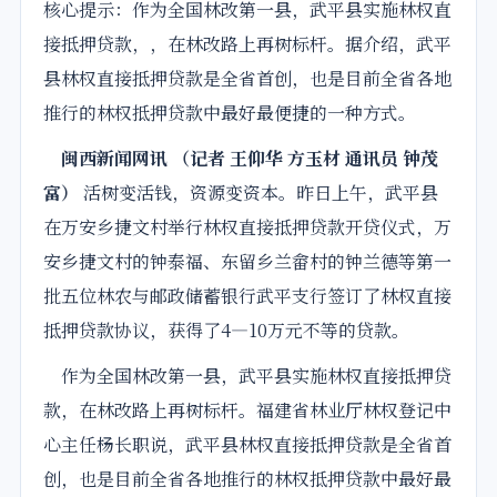
核心提示：
作为全国林改第一县，武平县实施
林权
直
接
抵押贷款
，，在林改路上再树标杆。据介绍，武平
县
林权
直接
抵押贷款
是
全省
首创
，也是目前
全省
各地
推行的林权抵押贷款中最好最便捷的一种方式。
闽西新闻网讯 （记者 王仰华 方玉材 通讯员 钟茂
富）
活树变活钱，资源变资本。昨日上午，武平县
在万安乡捷文村举行林权直接抵押贷款开贷仪式，万
安乡捷文村的钟泰福、东留乡兰畲村的钟兰德等第一
批五位林农与邮政储蓄银行武平支行签订了林权直接
抵押贷款协议，获得了4—10万元不等的贷款。
作为全国林改第一县，武平县实施林权直接抵押贷
款，在林改路上再树标杆。福建省林业厅林权登记中
心主任杨长职说，武平县林权直接抵押贷款是全省
首
创
，也是目前全省各地推行的林权抵押贷款中最好最