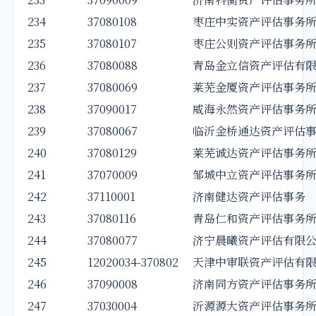
234
37080108
枣庄中实资产评估事务
235
37080107
枣庄公则资产评估事务
236
37080088
青岛金立信资产评估有
237
37080069
莱芜金厦资产评估事务
238
37090017
威海永然资产评估事务
239
37080067
临沂金桥通达资产评估
240
37080129
莱芜诚达资产评估事务
241
37070009
邹城中立资产评估事务
242
37110001
济南健达资产评估事务
243
37080116
青岛仁和资产评估事务
244
37080077
济宁晨曦资产评估有限
245
12020034-370802
天津中审联资产评估有
246
37090008
济南同方资产评估事务
247
37030004
沂源源大资产评估事务