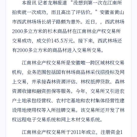
本报讯 记者龙琳报道 “没想到第一次在
江南
所
拍卖就一次成功，而且高出了评估价。”安徽省黄山
市西武林场场长胡子路颇为意外。近日，，西武林场
2000多立方米的杉木商品材在
江南
林业产权
交易所
交易成功，成交价145.5万元。接下来，西武林场还
有2000多立方米的商品材进入
交易所
交易。
江南林业产权交易所是安徽唯一跨区域
林权
交易
机构，业务范围包括国有林场商品林采伐招投标及网
上交易，并承接森林资源评估、
林权
抵押贷款、森林
资源收储和融资担保等服务。今年，交易所又引进农
户土地承包经营权、农村宅基地和农村集体经营性建
设用地使用权等入所挂牌交易。该交易所还开发了林
权远程电子交易系统和网上木材交易系统。
江南林业产权交易所于2011年成立，注册资金1