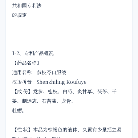
共和国专利法
的规定
1-2、专利产品概况
【药品名称】
通用名称：参枝苓口服液
汉语拼音：Shenzhiling Koufuye
【成 份】党参、桂枝、白芍、炙甘草、茯苓、干
姜、制远志、石菖蒲、龙骨、
牡蛎。
【性 状】本品为棕褐色的液体，久置有少量摇之易