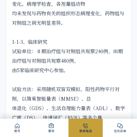
变化。病理学检查，各剂量组动物
均未发现与药物有关的组织形态病理变化，药物组与
对照组之间无明显差异。
1-1-3、临床研究
试验单位：Ⅱ期治疗组与对照组共观察240例，Ⅲ期
治疗组与对照组共观察480例，
由5家临床研究中心参加。
试验方法：采用随机双盲双模拟、阳性药物平行对
照，以简易智能量表（MMSE）、总
体退化（GDS）、生活自理能力量表（ADL）、数字
广度（DS）、快速词汇（RVR）等多个量
表进行治疗前后综合比较
首页
服务
联系电话
在线咨询
对照药：多奈哌齐