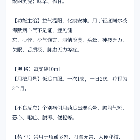
散的沉淀；味辛、微甘。
【功能主治】益气温阳，化痰安神。用于轻度阿尔茨
海默病心气不足证，症见健
忘、心悸、少气懒言、表情淡漠、头晕、神疲乏力、
失眠、舌质淡、脉虚无力等症。
【规 格】每支装10ml
【用法用量】饭后口服。一次1支，一日2次。疗程为
3个月。
【不良反应】个别病例用药后出现头晕、胸闷气短、
恶心、呕吐、腹泻、便秘等。
【禁 忌】禁用于烦躁多怒、打骂无常、大便秘结、