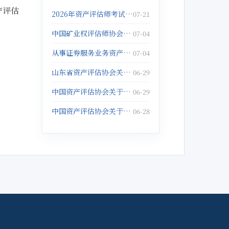
产评估
2026年资产评估师考试报名倒计时5天！抓紧报名啦！
07-21
中国矿业权评估师协会关于发布《固体矿产矿业权出让底价评估应用指南》的公告
07-04
从事证券服务业务资产评估机构注销备案名单(2026年5月25日)
07-04
山东省资产评估协会关于征集数据资产评估与管理典型案例的通知
06-29
中国资产评估协会关于举办以财务报告为目的评估培训班的通知
06-29
中国资产评估协会关于举办企业破产重整与涉执财产评估培训班的通知
06-28