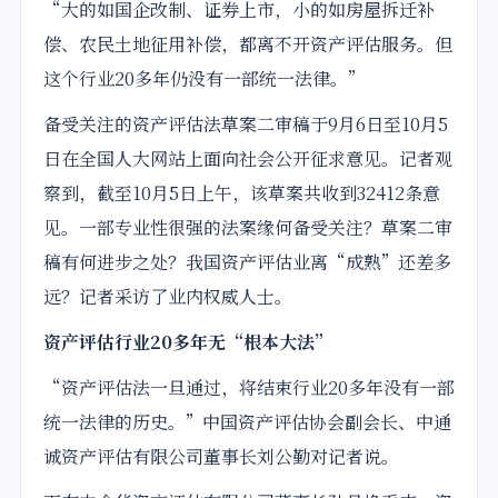
“大的如国企改制、证券上市，小的如房屋拆迁补
偿、农民土地征用补偿，都离不开
资产评估
服务。但
这个行业20多年仍没有一部统一法律。”
备受关注的
资产评估
法
草案
二审稿于9月6日至10月5
日在全国人大网站上面向社会
公开
征求意见
。记者观
察到，截至10月5日上午，该
草案
共收到32412条意
见。一部专业性很强的法案缘何备受关注？草案二审
稿有何进步之处？我国资产评估业离“成熟”还差多
远？记者采访了业内权威人士。
资产评估行业20多年无“根本大法”
“资产评估法一旦
通过
，将结束行业20多年没有一部
统一法律的历史。”中国资产评估协会副会长、中通
诚资产评估有限公司董事长刘公勤对记者说。