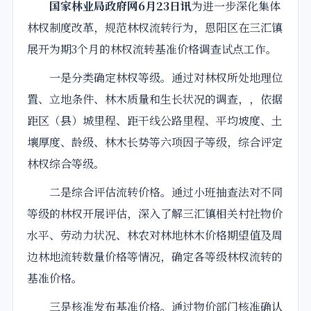
国家林业局政府网6月23日讯
为进一步深化集体
林权
制度改革，规范
林权
流转
行为，恩阳区在三汇镇
展开为期3个月的林权
流转
基准价格
调查
试点工作。
一是分类确定林权等级。通过对林权所处地理位
置、立地条件、林木质量和生长状况的
调查
，，依据
距区（县）城里程、距干线公路里程、平均坡度、土
壤厚度、龄级、林木长势等六项因子等级，综合评定
林权综合等级。
二是综合评估流转价格。通过小班抽查法对不同
等级的林权
开展
评估，深入了解三汇镇相关村社物价
水平、劳动力状况、林农对林地林木价格期望值及周
边林地流转数量价格等情况，确定各等级林权流转的
基准价格。
三是核准发布基准价格。通过物价部门核准确认