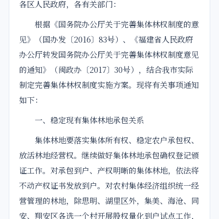
各区
人民政府
，各有关部门：
根据《国务院
办公厅
关于
完善
集体
林权
制度
的意
见》（国办发〔2016〕83号）、《福建省
人民政府
办公厅
转发国务院办公厅
关于
完善
集体
林权
制度
意见
的通知》（闽政办〔2017〕30号），结合我市实际
制定完善集体林权制度
实施
方案。现将有关事项通知
如下：
一、稳定现有集体林地承包关系
集体林地要落实集体所有权、稳定农户承包权、
放活林地经营权。继续做好集体林地承包确权登记颁
证工作。对承包到户、产权明晰的集体林地，依法将
不动产权证书发放到户。对农村集体经济组织统一经
营管理的林地，除思明、湖里区外，集美、海沧、同
安、翔安区各选一个村开展股权量化到户试点工作，