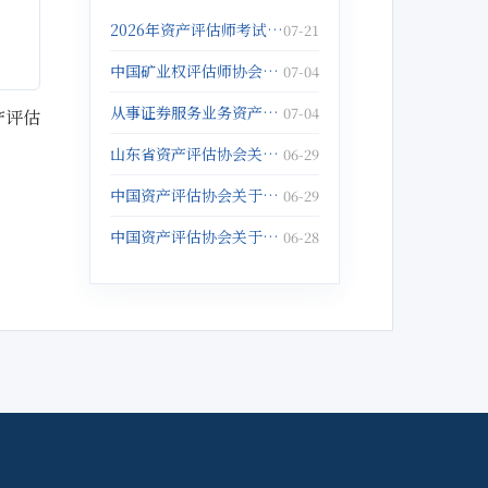
2026年资产评估师考试报名倒计时5天！抓紧报名啦！
07-21
中国矿业权评估师协会关于发布《固体矿产矿业权出让底价评估应用指南》的公告
07-04
从事证券服务业务资产评估机构注销备案名单(2026年5月25日)
07-04
产评估
山东省资产评估协会关于征集数据资产评估与管理典型案例的通知
06-29
中国资产评估协会关于举办以财务报告为目的评估培训班的通知
06-29
中国资产评估协会关于举办企业破产重整与涉执财产评估培训班的通知
06-28