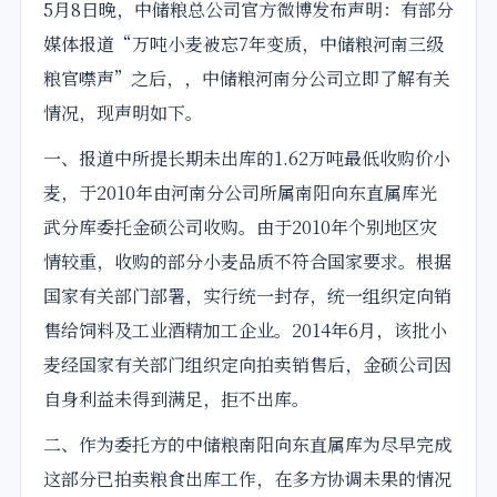
5月8日晚，中储粮总公司官方微博发布声明：有部分
媒体报道“
万吨
小麦被忘7年变质，中储粮河南三级
粮官噤声”之后，，中储粮河南分公司立即了解有关
情况，现声明如下。
一、报道中所提长期未出库的1.62
万吨
最低收购价小
麦，于2010年由河南分公司所属南阳向东直属库光
武分库委托金硕公司收购。由于2010年个别地区灾
情较重，收购的部分小麦品质不符合国家要求。根据
国家有关部门部署，实行统一封存，统一组织定向销
售给饲料及工业酒精加工
企业
。2014年6月，该批小
麦经国家有关部门组织定向
拍卖
销售后，金硕公司因
自身利益未得到满足，拒不出库。
二、作为委托方的中储粮南阳向东直属库为尽早完成
这部分已
拍卖
粮食出库工作，在多方协调未果的情况