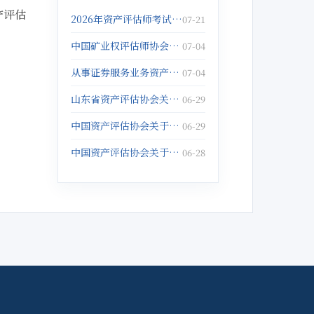
产评估
2026年资产评估师考试报名倒计时5天！抓紧报名啦！
07-21
中国矿业权评估师协会关于发布《固体矿产矿业权出让底价评估应用指南》的公告
07-04
从事证券服务业务资产评估机构注销备案名单(2026年5月25日)
07-04
山东省资产评估协会关于征集数据资产评估与管理典型案例的通知
06-29
中国资产评估协会关于举办以财务报告为目的评估培训班的通知
06-29
中国资产评估协会关于举办企业破产重整与涉执财产评估培训班的通知
06-28